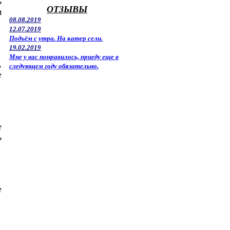
ь
ОТЗЫВЫ
м
08.08.2019
12.07.2019
Подъём с утра. На катер сели.
19.02.2019
Мне у вас понравилось, приеду еще в
,
следующем году обязательно.
е
е
ь
е