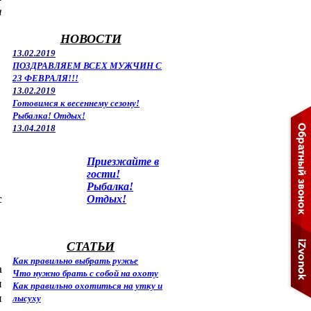
ш
НОВОСТИ
13.02.2019
ПОЗДРАВЛЯЕМ ВСЕХ МУЖЧИН С
23 ФЕВРАЛЯ!!!
13.02.2019
Готовимся к весеннему сезону!
Рыбалка! Отдых!
13.04.2018
Приезжайте в
гости!
Рыбалка!
с
Отдых!
СТАТЬИ
Как правильно выбрать ружье
а
Что нужно брать с собой на охоту
и
Как правильно охотиться на утку и
и
лысуху