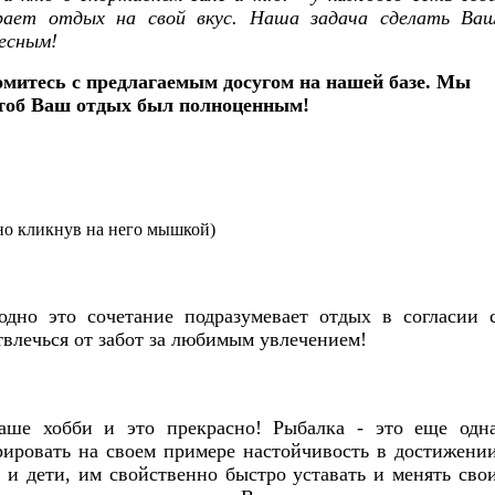
рает отдых на свой вкус. Наша задача сделать Ва
есным!
омитесь с предлагаемым досугом на нашей базе. Мы
чтоб Ваш отдых был полноценным!
но кликнув на него мышкой)
 одно это сочетание подразумевает отдых в согласии 
твлечься от забот за любимым увлечением!
аше хобби и это прекрасно! Рыбалка - это еще одн
рировать на своем примере настойчивость в достижени
и и дети, им свойственно быстро уставать и менять сво