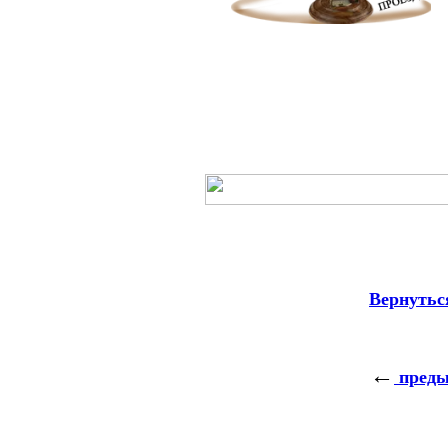
Вернуться
←
преды